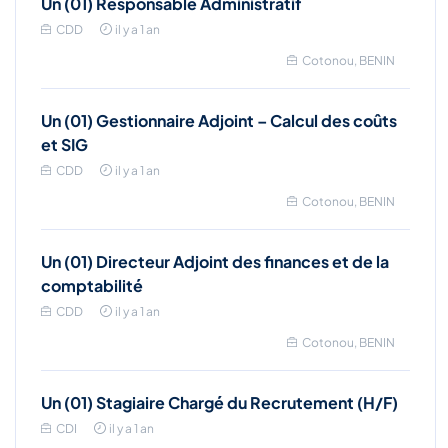
Un (01) Responsable Administratif
CDD
il y a 1 an
Cotonou, BENIN
Un (01) Gestionnaire Adjoint – Calcul des coûts
et SIG
CDD
il y a 1 an
Cotonou, BENIN
Un (01) Directeur Adjoint des finances et de la
comptabilité
CDD
il y a 1 an
Cotonou, BENIN
Un (01) Stagiaire Chargé du Recrutement (H/F)
CDI
il y a 1 an