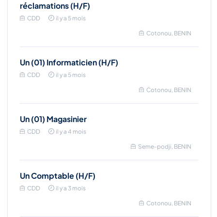
réclamations (H/F)
CDD
il y a 5 mois
Cotonou, BENIN
Un (01) Informaticien (H/F)
CDD
il y a 5 mois
Cotonou, BENIN
Un (01) Magasinier
CDD
il y a 4 mois
Seme-podji, BENIN
Un Comptable (H/F)
CDD
il y a 3 mois
Cotonou, BENIN