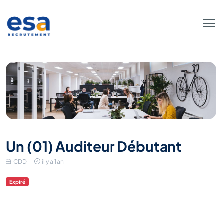
Un (01) Auditeur Débutant
CDD
il y a 1 an
Expiré