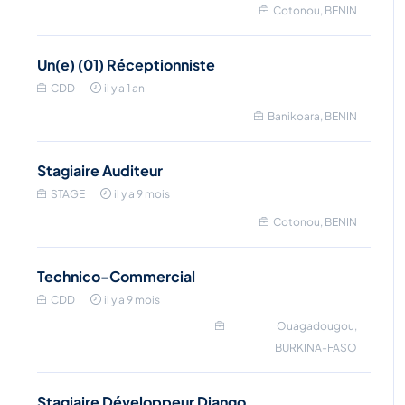
Cotonou, BENIN
Un(e) (01) Réceptionniste
CDD
il y a 1 an
Banikoara, BENIN
Stagiaire Auditeur
STAGE
il y a 9 mois
Cotonou, BENIN
Technico-Commercial
CDD
il y a 9 mois
Ouagadougou,
BURKINA-FASO
Stagiaire Développeur Django