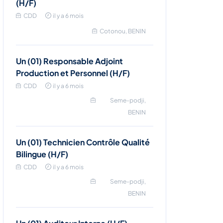
(H/F)
CDD
il y a 6 mois
Cotonou, BENIN
Un (01) Responsable Adjoint
Production et Personnel (H/F)
CDD
il y a 6 mois
Seme-podji,
BENIN
Un (01) Technicien Contrôle Qualité
Bilingue (H/F)
CDD
il y a 6 mois
Seme-podji,
BENIN