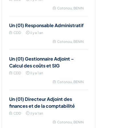
Cotonou, BENIN
Un (01) Responsable Administratif
CDD
il y a 1 an
Cotonou, BENIN
Un (01) Gestionnaire Adjoint –
Calcul des coûts et SIG
CDD
il y a 1 an
Cotonou, BENIN
Un (01) Directeur Adjoint des
finances et de la comptabilité
CDD
il y a 1 an
Cotonou, BENIN