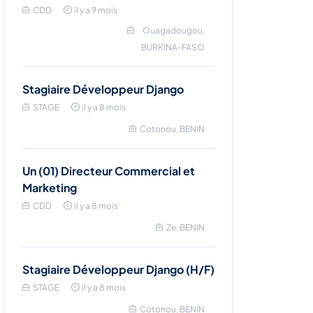
CDD
il y a 9 mois
Ouagadougou,
BURKINA-FASO
Stagiaire Développeur Django
STAGE
il y a 8 mois
Cotonou, BENIN
Un (01) Directeur Commercial et
Marketing
CDD
il y a 8 mois
Ze, BENIN
Stagiaire Développeur Django (H/F)
STAGE
il y a 8 mois
Cotonou, BENIN