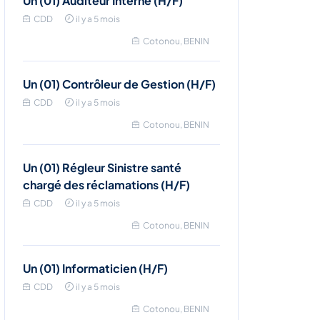
Un (01) Auditeur Interne (H/F)
CDD
il y a 5 mois
Cotonou, BENIN
Un (01) Contrôleur de Gestion (H/F)
CDD
il y a 5 mois
Cotonou, BENIN
Un (01) Régleur Sinistre santé
chargé des réclamations (H/F)
CDD
il y a 5 mois
Cotonou, BENIN
Un (01) Informaticien (H/F)
CDD
il y a 5 mois
Cotonou, BENIN