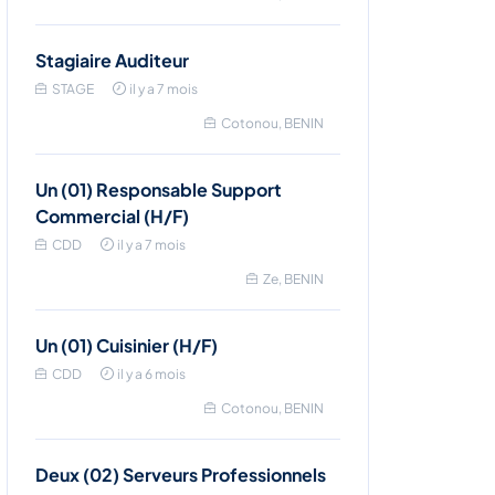
Stagiaire Auditeur
STAGE
il y a 7 mois
Cotonou, BENIN
Un (01) Responsable Support
Commercial (H/F)
CDD
il y a 7 mois
Ze, BENIN
Un (01) Cuisinier (H/F)
CDD
il y a 6 mois
Cotonou, BENIN
Deux (02) Serveurs Professionnels