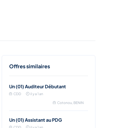
Offres similaires
Un (01) Auditeur Débutant
CDD
il y a 1 an
Cotonou, BENIN
Un (01) Assistant au PDG
CDD
il y a 1 an