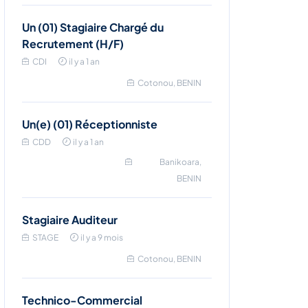
Un (01) Stagiaire Chargé du
Recrutement (H/F)
CDI
il y a 1 an
Cotonou, BENIN
Un(e) (01) Réceptionniste
CDD
il y a 1 an
Banikoara,
BENIN
Stagiaire Auditeur
STAGE
il y a 9 mois
Cotonou, BENIN
Technico-Commercial