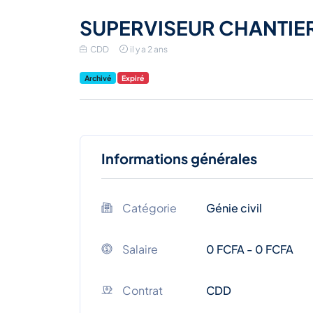
SUPERVISEUR CHANTIE
CDD
il y a 2 ans
Archivé
Expiré
Informations générales
Catégorie
Génie civil
Salaire
0 FCFA - 0 FCFA
Contrat
CDD